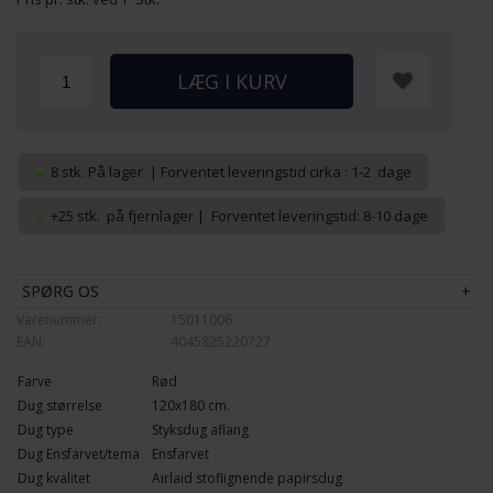
8 stk.
På lager
| Forventet leveringstid cirka : 1-2 dage
+25 stk. på fjernlager | Forventet leveringstid: 8-10 dage
SPØRG OS
Varenummer:
15011006
EAN:
4045825220727
Farve
Rød
Dug størrelse
120x180 cm.
Dug type
Styksdug aflang
Dug Ensfarvet/tema
Ensfarvet
Dug kvalitet
Airlaid stoflignende papirsdug