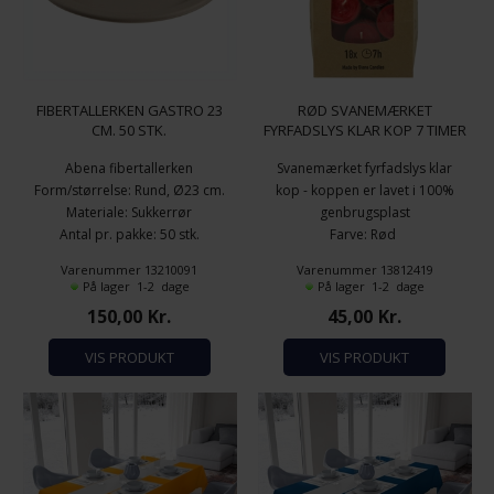
FIBERTALLERKEN GASTRO 23
RØD SVANEMÆRKET
CM. 50 STK.
FYRFADSLYS KLAR KOP 7 TIMER
18 STK.
Abena fibertallerken
Svanemærket fyrfadslys klar
Form/størrelse: Rund, Ø23 cm.
kop - koppen er lavet i 100%
Materiale: Sukkerrør
genbrugsplast
Antal pr. pakke: 50 stk.
Farve: Rød
Materiale: 100% neutral voks
Varenummer 13210091
Varenummer 13812419
fra rapsolie
På lager 1-2 dage
På lager 1-2 dage
Brændetid: 7 timer
150,00
Kr.
45,00
Kr.
Diameter: 3,8 cm.
Højde: 2,5 cm.
VIS PRODUKT
VIS PRODUKT
Antal pr. pakke: 18 stk.