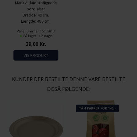
Mank Airlaid stoflignede
bordløber
Bredde: 40 cm.
Længde: 480 cm.
Funktionelle
Statistiske
Kvalitet: Kraftig airlaid
Varenummer 15032013
Farve: Hvid
På lager 1-2 dage
39,00
Kr.
VIS PRODUKT
KUNDER DER BESTILTE DENNE VARE BESTILTE
OGSÅ FØLGENDE:
TÁ 4 PAKKER FOR 145,-