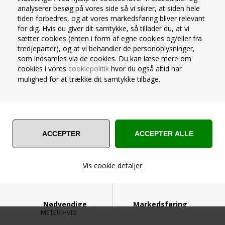
analyserer besøg på vores side så vi sikrer, at siden hele
Størrelse: 40x40 cm (udfoldet)
Bredde: 1,2 meter
tiden forbedres, og at vores markedsføring bliver relevant
Kvalitet: Kraftig airlaid
Længde: 25 meter
for dig. Hvis du giver dit samtykke, så tillader du, at vi
Antal pr. pakke: 12 stk.
Kvalitet: Kraftig airlaid
Varenummer 15052000
Varenummer 15010013
sætter cookies (enten i form af egne cookies og/eller fra
Farve: Hvid
Farve: Hvid
På lager 1-2 dage
På lager 1-2 dage
tredjeparter), og at vi behandler de personoplysninger,
33,00
Kr.
299,00
Kr.
38,00
som indsamles via de cookies. Du kan læse mere om
cookies i vores
cookiepolitik
hvor du også altid har
VIS PRODUKT
VIS PRODUKT
mulighed for at trække dit samtykke tilbage.
SKAFFEVARE
Vis cookie detaljer
AIRLAID BORDLØBER 4,8
Nødvendige
Markedsføring
METER HVID