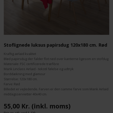
Stoflignede luksus papirsdug 120x180 cm. Rød
Kraftig airlaid kvalitet
Blød papirsdug der falder flot ned over kanterne ligesom en stofdug
Materiale: FSC certificerede træfibre
Mank Linclass Airlaid - tekstil følelse og udtryk
Borddækning med glamour
Størrelse: 120x180 cm.
Farve: Rød
Billedet er vejledende. Farven er den samme farve som Mank Airlaid
middagsservietter 40x40 cm.
55,00 Kr.
(inkl. moms)
Pris pr. stk. ved
1
Stk.