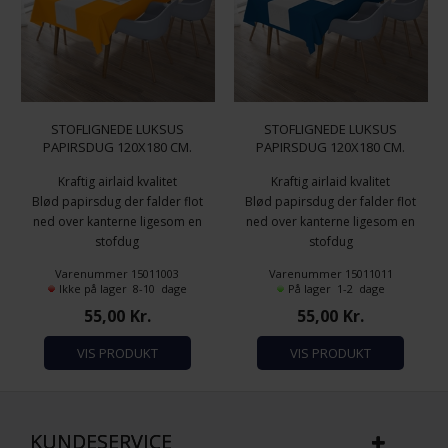
STOFLIGNEDE LUKSUS
STOFLIGNEDE LUKSUS
PAPIRSDUG 120X180 CM.
PAPIRSDUG 120X180 CM.
ORANGE KARRY
ROYAL BLÅ
Kraftig airlaid kvalitet
Kraftig airlaid kvalitet
Blød papirsdug der falder flot
Blød papirsdug der falder flot
ned over kanterne ligesom en
ned over kanterne ligesom en
stofdug
stofdug
Materiale: FSC certificerede
Materiale: FSC certificerede
Varenummer 15011003
Varenummer 15011011
træfibre
træfibre
Ikke på lager 8-10 dage
På lager 1-2 dage
Mank Linclass Airlaid - tekstil
Mank Linclass Airlaid - tekstil
55,00
Kr.
55,00
Kr.
følelse og udtryk
følelse og udtryk
Borddækning med glamour
Borddækning med glamour
VIS PRODUKT
VIS PRODUKT
Størrelse: 120x180 cm.
Størrelse: 120x180 cm.
Farve: Orange Karry
Farve: Royal Blå
Billedet er vejledende. Farven
Billedet er vejledende. Farven
er den samme farve som Mank
er den samme farve som Mank
KUNDESERVICE
Airlaid middagsservietter
Airlaid middagsservietter