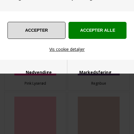
Mørkegrøn
Orange
Vis cookie detaljer
Nødvendige
Markedsføring
Pink Lyserød
Regnbue
Funktionelle
Statistiske