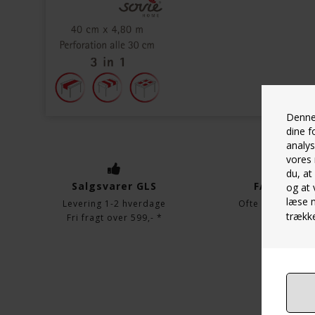
Denne 
dine f
analys
vores 
du, at
Salgsvarer GLS
FAQ udlejn
og at 
læse 
Levering 1-2 hverdage
Ofte stillede sp
trække
Fri fragt over 599,- *
KUN