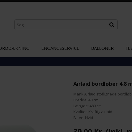
ORDDÆKNING
ENGANGSSERVICE
BALLONER
FE
Airlaid bordløber 4,8 
Mank Airlaid stoflignede bordlø
Bredde: 40 cm.
Længde: 480 cm.
Kvalitet: Kraftig airlaid
Farve: Hvid
39,00 Kr.
(inkl. 