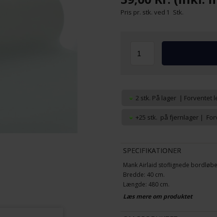
Pris pr. stk. ved
1
Stk.
2 stk.
På lager
| Forventet l
+25 stk. på fjernlager | For
SPECIFIKATIONER
Mank Airlaid stoflignede bordløb
Bredde: 40 cm.
Længde: 480 cm.
Kvalitet: Kraftig airlaid
Læs mere om produktet
Farve: Hvid