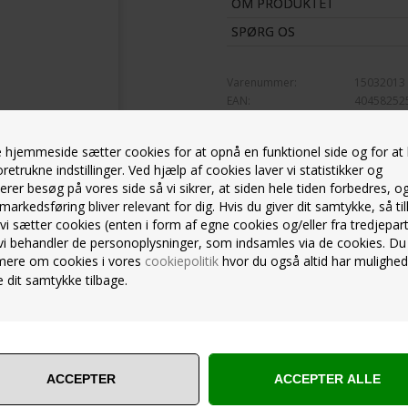
OM PRODUKTET
Bordløberen har en svag perforer
lægges på tværs af bordet eller s
SPØRG OS
Kraftig og blød bordløber der føle
Varenummer:
15032013
FSC-MÆRKET - At de lever op til FSC
EAN:
40458252
en miljørigtig, social og økonomi
vandbaseret farver (uden opløsni
hjemmeside sætter cookies for at opnå en funktionel side og for at
Kvalitetsduge fra Bækkelund by Ma
oretrukne indstillinger. Ved hjælp af cookies laver vi statistikker og
duge, airlaid servietter samt bor
erer besøg på vores side så vi sikrer, at siden hele tiden forbedres, o
servietter og bordløbere der spænd
markedsføring bliver relevant for dig. Hvis du giver dit samtykke, så til
 vi sætter cookies (enten i form af egne cookies og/eller fra tredjepart
Hvad enten du skal holde konfirma
ing
Kundeservice
Udl
vi behandler de personoplysninger, som indsamles via de cookies. Du
arrangement giver bordløberen et f
mere om cookies i vores
cookiepolitik
hvor du også altid har mulighed
ørgsmål
Kontakt kundeservice
Levering
 dit samtykke tilbage.
DER DER BESTILTE DENNE VARE BESTILTE OGSÅ FØLGE