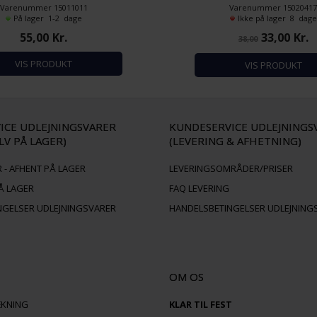
Varenummer 15011011
Varenummer 1502041
rddækning med glamour
På lager 1-2 dage
Ikke på lager 8 dag
Størrelse: 120x180 cm.
55,00
Kr.
33,00
Kr.
38,00
Farve: Royal Blå
 vejledende. Farven er den samme
VIS PRODUKT
VIS PRODUKT
nk Airlaid middagsservietter 40x40
cm.
ICE UDLEJNINGSVARER
KUNDESERVICE UDLEJNINGS
LV PÅ LAGER)
(LEVERING & AFHETNING)
 - AFHENT PÅ LAGER
LEVERINGSOMRÅDER/PRISER
Å LAGER
FAQ LEVERING
NGELSER UDLEJNINGSVARER
HANDELSBETINGELSER UDLEJNING
OM OS
ÆKNING
KLAR TIL FEST