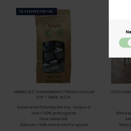
TÁ 4 PAKKER FOR 145,-
Nø
MØRKE BLÅ SVANEMÆRKET FYRFADSLYS KLAR
STOFLIGNE
KOP 7 TIMER 18 STK.
Svanemærket fyrfadslys klar kop - koppen er
lavet i 100% genbrugsplast
Blød pap
Farve: Mørke blå
kan
Materiale: 100% neutral voks fra rapsolie
Materia
Brændetid: 7 timer
Mank Linclas