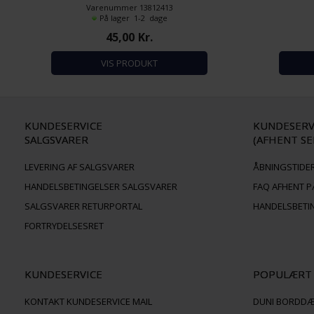
Varenummer 13812413
Diameter: 3,8 cm.
Bo
På lager 1-2 dage
Højde: 2,5 cm.
45,00
Kr.
Antal pr. pakke: 18 stk.
Billedet er
VIS PRODUKT
farve som Ma
KUNDESERVICE
KUNDESERV
SALGSVARER
(AFHENT SE
LEVERING AF SALGSVARER
ÅBNINGSTIDER
HANDELSBETINGELSER SALGSVARER
FAQ AFHENT P
SALGSVARER RETURPORTAL
HANDELSBETI
FORTRYDELSESRET
KUNDESERVICE
POPULÆRT
KONTAKT KUNDESERVICE MAIL
DUNI BORDD