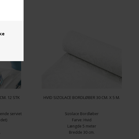
ske
CM. 12 STK
HVID SIZOLACE BORDLØBER 30 CM. X 5 M.
gnende serviet
Sizolace Bordløber
ldet)
Farve: Hvid
Længde 5 meter
.
Bredde 30 cm.