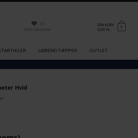
(0)
DIN KURV
0
Dine favoritter
0,00
Kr.
STARTIKLER
LØBERE/TÆPPER
OUTLET
meter Hvid
ber
moms)