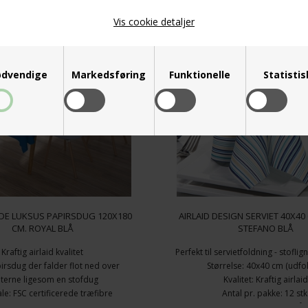
Vis cookie detaljer
dvendige
Markedsføring
Funktionelle
Statisti
DE LUKSUS PAPIRSDUG 120X180
AIRLAID DESIGN SERVIET 40X40 
CM. ROYAL BLÅ
STEFANO BLÅ
Kraftig airlaid kvalitet
Perfekt til servietfoldning - stofli
irsdug der falder flot ned over
Størrelse: 40x40 cm (udfo
terne ligesom en stofdug
Kvalitet: Kraftig airlaid
le: FSC certificerede træfibre
Antal pr. pakke: 12 stk
s Airlaid - tekstil følelse og udtryk
Design: Stefano Blå