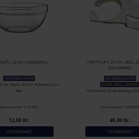
SKÅL 26 CM. (UDLEJNING)
PARTYCLIPS 20 STK. (INCL. 
(UDLEJNING)
UDLEJNINGSVARE
UDLEJNINGSVARE
6 cm. Højde 4,9 cm. Volumen 0,24
20 STK. INCL. OPVAS
liter
Glasholder til påsætning på ta
Varenummer 11101020
Varenummer 1105090
12,00
Kr.
45,00
Kr.
VIS PRODUKT
VIS PRODUKT