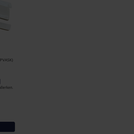
OPVASK)
K
llerken.
3