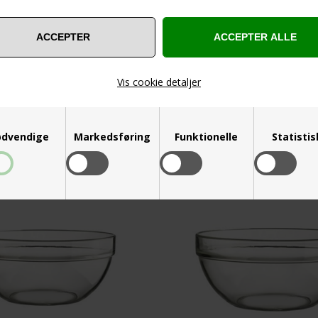
Diameter 22 cm.
Skål hvid porcelæn
Højde: 11 cm.
Diamater: 20 cm.
Varenummer 11101600
Varenummer 1110170
Vis cookie detaljer
12,50
Kr.
12,50
Kr.
VIS PRODUKT
VIS PRODUKT
dvendige
Markedsføring
Funktionelle
Statisti