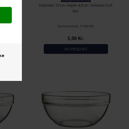
Diameter 10 cm. Højde 4,9 cm. Volumen 0,24
liter
0
Varenummer 11100100
5,00
Kr.
VIS PRODUKT
ske