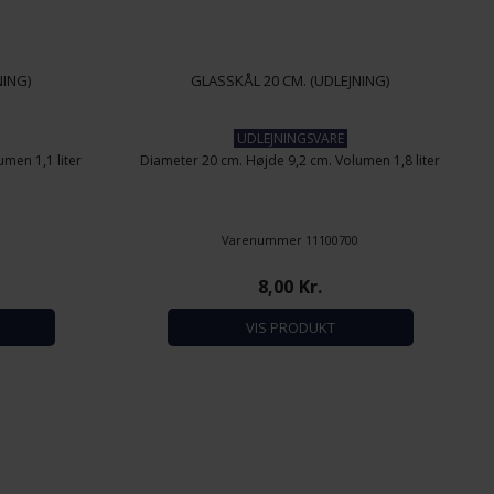
NING)
GLASSKÅL 20 CM. (UDLEJNING)
UDLEJNINGSVARE
men 1,1 liter
Diameter 20 cm. Højde 9,2 cm. Volumen 1,8 liter
0
Varenummer 11100700
8,00
Kr.
VIS PRODUKT