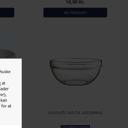
10,00
Kr.
VIS PRODUKT
 huske
g at
lader
er),
 kan
 for at
UDLEJNING)
GLASSKÅL 10,5 CM. (UDLEJNING)
UDLEJNINGSVARE