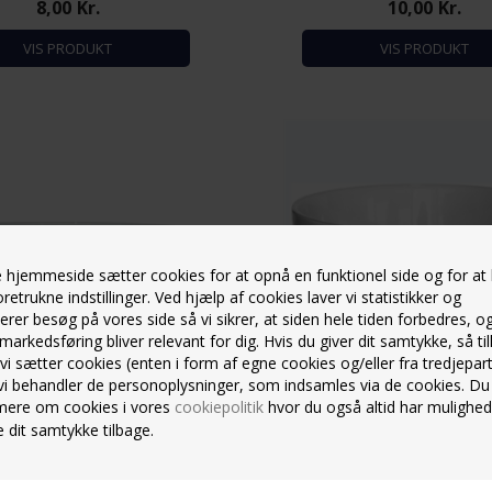
8,00
Kr.
10,00
Kr.
VIS PRODUKT
VIS PRODUKT
hjemmeside sætter cookies for at opnå en funktionel side og for at
oretrukne indstillinger. Ved hjælp af cookies laver vi statistikker og
erer besøg på vores side så vi sikrer, at siden hele tiden forbedres, o
markedsføring bliver relevant for dig. Hvis du giver dit samtykke, så til
 vi sætter cookies (enten i form af egne cookies og/eller fra tredjepart
vi behandler de personoplysninger, som indsamles via de cookies. Du
mere om cookies i vores
cookiepolitik
hvor du også altid har mulighed
 dit samtykke tilbage.
D PORCELÆN 22 CM. (UDLEJNING)
SKÅL, HVID PORCELÆN 20 CM. (
UDLEJNINGSVARE
UDLEJNINGSVARE