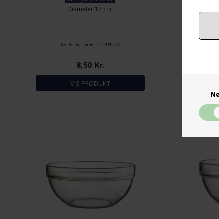
Diameter 17 cm.
Varenummer 11101300
8,50
Kr.
VIS PRODUKT
Nø