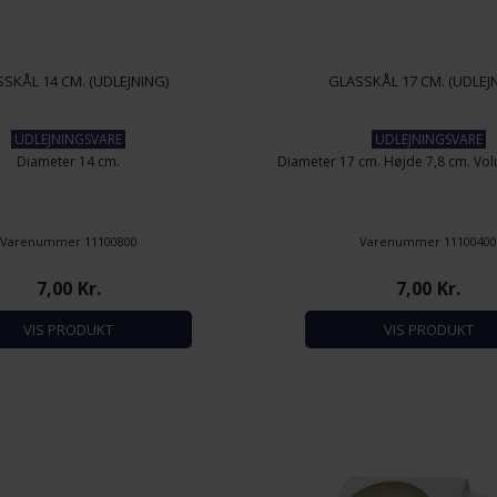
SKÅL 14 CM. (UDLEJNING)
GLASSKÅL 17 CM. (UDLEJ
UDLEJNINGSVARE
UDLEJNINGSVARE
Diameter 14 cm.
Diameter 17 cm. Højde 7,8 cm. Volu
Varenummer 11100800
Varenummer 1110040
7,00
Kr.
7,00
Kr.
VIS PRODUKT
VIS PRODUKT