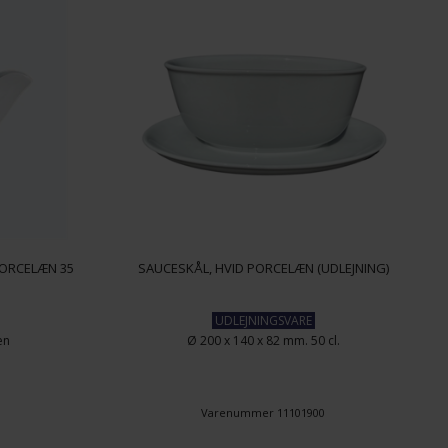
PORCELÆN 35
SAUCESKÅL, HVID PORCELÆN (UDLEJNING)
UDLEJNINGSVARE
æn
Ø 200 x 140 x 82 mm. 50 cl.
0
Varenummer 11101900