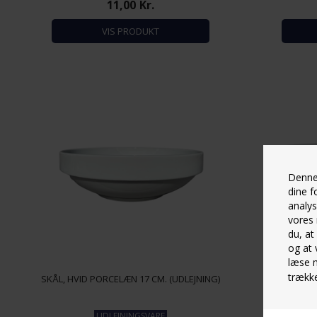
11,00
Kr.
VIS PRODUKT
Denne 
dine f
analys
vores 
du, at
og at 
læse 
trække
SKÅL, HVID PORCELÆN 17 CM. (UDLEJNING)
SKÅL, HVI
UDLEJNINGSVARE