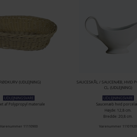
RØDKURV (UDLEJNING)
SAUCESKÅL / SAUCENÆB, HVID 
CL. (UDLEJNING)
UDLEJNINGSVARE
UDLEJNINGSVARE
tet af Polypropyl materiale
Saucenæb hvid porcel
Højde: 12,8 cm.
Bredde: 20,8 cm.
Dybde: 7,4 cm.
Varenummer 11110900
Varenummer 1110192