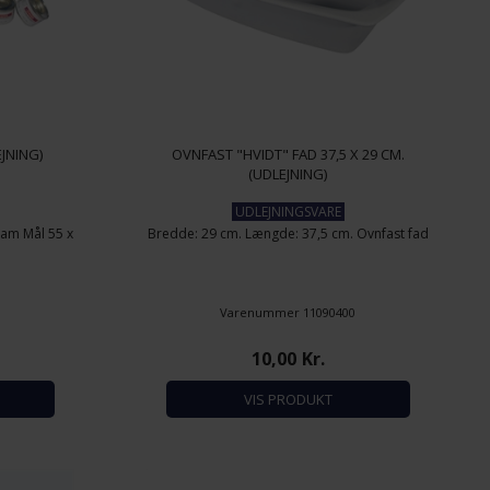
JNING)
OVNFAST "HVIDT" FAD 37,5 X 29 CM.
(UDLEJNING)
UDLEJNINGSVARE
ram Mål 55 x
Bredde: 29 cm. Længde: 37,5 cm. Ovnfast fad
0
Varenummer 11090400
10,00
Kr.
VIS PRODUKT