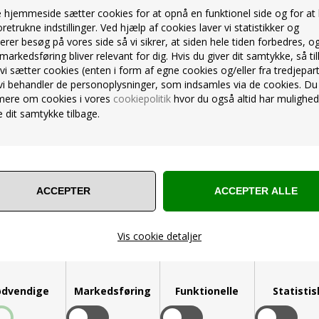
Varenummer 17696460
Varenummer 152310010
hjemmeside sætter cookies for at opnå en funktionel side og for at
På lager
På lager
oretrukne indstillinger. Ved hjælp af cookies laver vi statistikker og
39,00
Kr.
25,00
Kr.
89,00
erer besøg på vores side så vi sikrer, at siden hele tiden forbedres, o
markedsføring bliver relevant for dig. Hvis du giver dit samtykke, så til
VIS PRODUKT
VIS PRODUKT
 vi sætter cookies (enten i form af egne cookies og/eller fra tredjepart
vi behandler de personoplysninger, som indsamles via de cookies. Du
mere om cookies i vores
cookiepolitik
hvor du også altid har mulighed
 dit samtykke tilbage.
Vis cookie detaljer
dvendige
Markedsføring
Funktionelle
Statisti