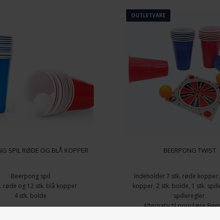
Scan Season
OUTLETVARE
NG SPIL RØDE OG BLÅ KOPPER
BEERPONG TWIST
Beerpong spil
Indeholder 7 stk. røde kopper, 
k. røde og 12 stk. blå kopper
kopper, 2 stk. bolde, 1 stk. spi
4 stk. bolde
spilleregler.
Alternativ til populære Bee