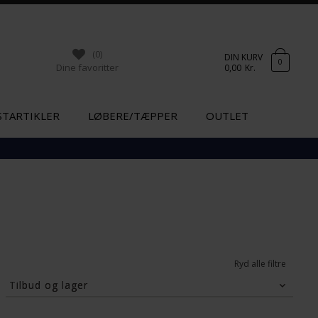
(0)
DIN KURV
0
Dine favoritter
0,00
Kr.
STARTIKLER
LØBERE/TÆPPER
OUTLET
Ryd alle filtre
Tilbud og lager
Tilbud