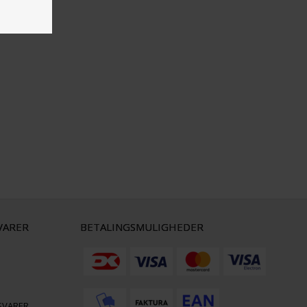
VARER
BETALINGSMULIGHEDER
SVARER