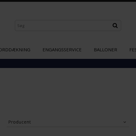
ORDDÆKNING
ENGANGSSERVICE
BALLONER
FE
Producent
Globos Nordic Aps