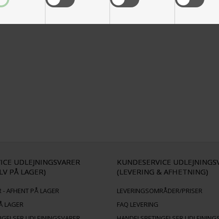
ICE UDLEJNINGSVARER
KUNDESERVICE UDLEJNINGS
LV PÅ LAGER)
(LEVERING & AFHETNING)
 - AFHENT PÅ LAGER
LEVERINGSOMRÅDER/PRISER
Å LAGER
FAQ LEVERING
NGELSER UDLEJNINGSVARER
HANDELSBETINGELSER UDLEJNING