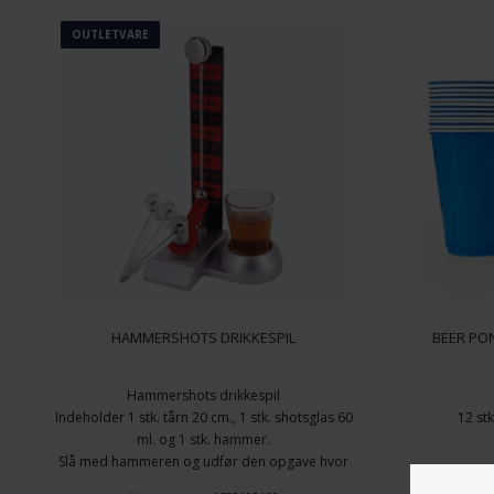
OUTLETVARE
HAMMERSHOTS DRIKKESPIL
BEER PO
Hammershots drikkespil
Indeholder 1 stk. tårn 20 cm., 1 stk. shotsglas 60
12 st
ml. og 1 stk. hammer.
Slå med hammeren og udfør den opgave hvor
kuglen rammer ud for.