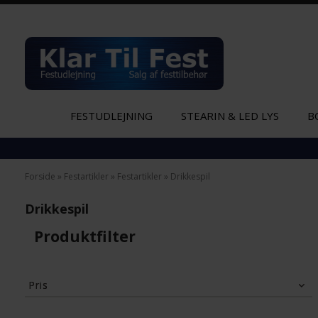
FESTUDLEJNING
STEARIN & LED LYS
B
Forside
»
Festartikler
»
Festartikler
»
Drikkespil
Drikkespil
Produktfilter
Pris
20
Kr.
39
Kr.