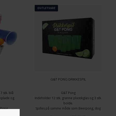
På lager
OUTLETVARE
G&T PONG DRIKKESPIL
7 stk. blå
G&T Pong
lleplade og
Indeholder 12 stk. grønne plastikglas og 3 stk.
bolde.
rPong.
Spilles på samme måde som Beerpong, dog
fyldes kopperne med G&T i stedet.