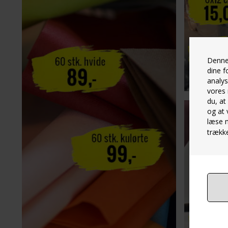
Denne 
dine f
analys
vores 
du, at
og at 
læse 
trække