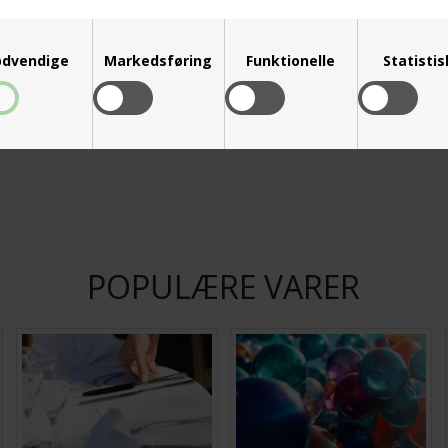
dvendige
Markedsføring
Funktionelle
Statisti
ing
Kundeservice
Udl
ørgsmål
Kontakt kundeservice
Levering
POPULÆRE VARER