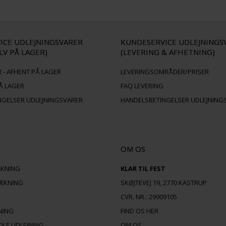
ICE UDLEJNINGSVARER
KUNDESERVICE UDLEJNINGS
LV PÅ LAGER)
(LEVERING & AFHETNING)
 - AFHENT PÅ LAGER
LEVERINGSOMRÅDER/PRISER
Å LAGER
FAQ LEVERING
NGELSER UDLEJNINGSVARER
HANDELSBETINGELSER UDLEJNING
OM OS
ÆKNING
KLAR TIL FEST
ÆKNING
SKØJTEVEJ 19, 2770 KASTRUP
CVR. NR.: 29909105
JNING
FIND OS HER
OLE UDLEJNING
OM OS