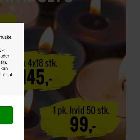
 huske
g at
lader
er),
 kan
 for at