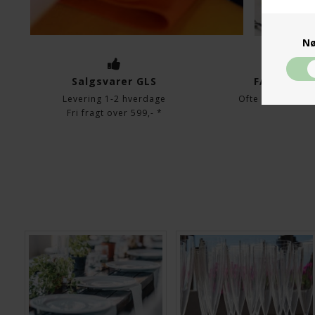
Nø
Salgsvarer GLS
FAQ udlejn
Levering 1-2 hverdage
Ofte stillede sp
Fri fragt over 599,- *