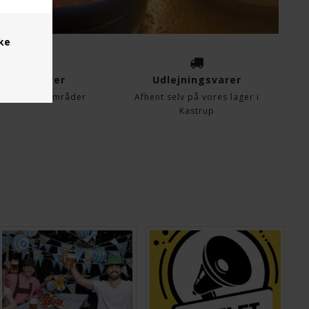
ske
ejningsvarer
Udlejningsvarer
 & Leveringområder
Afhent selv på vores lager i
Kastrup