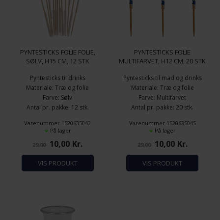
PYNTESTICKS FOLIE FOLIE,
PYNTESTICKS FOLIE
Funktionelle
Statistiske
SØLV, H15 CM, 12 STK
MULTIFARVET, H12 CM, 20 STK
Pyntesticks til drinks
Pyntesticks til mad og drinks
Materiale: Træ og folie
Materiale: Træ og folie
Farve: Sølv
Farve: Multifarvet
Antal pr. pakke: 12 stk.
Antal pr. pakke: 20 stk.
Højde: 15 cm.
Højde: 12 cm.
Varenummer 1520635042
Varenummer 1520635045
På lager
På lager
10,00
Kr.
10,00
Kr.
29,00
29,00
VIS PRODUKT
VIS PRODUKT