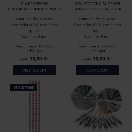
DUNI ECOECHO
DUNI ECOECHO SUGERØR
COKTAILSUGERØR M. PRIKKER
SORT & HVID 20 CM. 25 STK
15 CM. 25 STK
Duni EcoEcho sugerør
Duni EcoEcho sugerør
Fremstillet af FSC certificeret
Fremstillet af FSC certificeret
papir
papir
Diameter: 8 mm.
Diameter: 6 mm.
Længde: 150 mm.
Længde: 200 mm.
Varenummer 13187352
Varenummer 13192951
Antal pr. pakke: 25 stk.
Antal pr. pakke: 25 stk.
På lager
På lager
10,00
Kr.
10,00
Kr.
20,00
20,00
VIS PRODUKT
VIS PRODUKT
OUTLETVARE