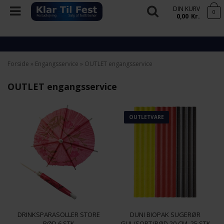
DIN KURV
0
0,00
Kr.
Forside
»
Engangsservice
»
OUTLET engangsservice
OUTLET engangsservice
OUTLETVARE
DRINKSPARASOLLER STORE
DUNI BIOPAK SUGERØR
RØD 6 STK
GUL/SORT/RØD 20 CM. 25 STK