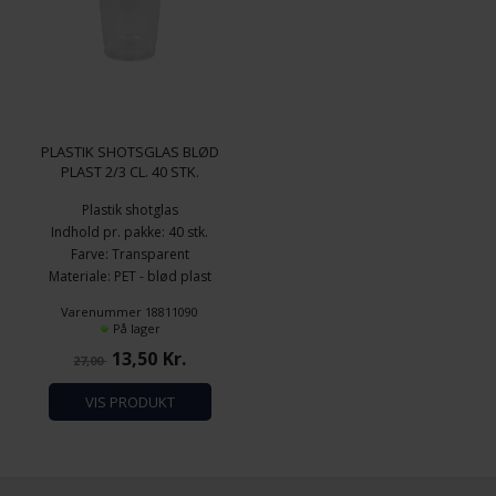
PLASTIK SHOTSGLAS BLØD
PLAST 2/3 CL. 40 STK.
Plastik shotglas
Indhold pr. pakke: 40 stk.
Farve: Transparent
Materiale: PET - blød plast
2 cl. til stregen og 3 cl. til kanten
Varenummer 18811090
På lager
13,50
Kr.
27,00
VIS PRODUKT