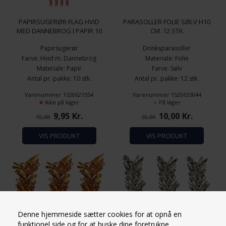
PAPIRSUGERØR FLAG HVID
PARASOLLER FOLIE SØLV H10
MED DANNEBROG I PAPIR 10
CM. 12 STK
STK
Papirsugerør
Drinksparasoller
Farve: Hvid m. Dannebrog
Materiale: Folie
Materiale: Papir
Farve: Sølv
Antal pr. pakke: 10 stk.
Antal pr. pakke: 12 stk.
Højde: 10 cm.
Varenummer 1520621554
Varenummer 1520635044
Ikke på lager
På lager
9,95
Kr.
10,00
Kr.
15,00
25,00
VIS PRODUKT
VIS PRODUKT
Denne hjemmeside sætter cookies for at opnå en
funktionel side og for at huske dine foretrukne