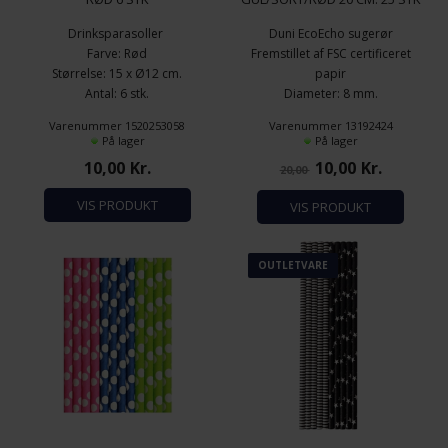
Drinksparasoller
Duni EcoEcho sugerør
Farve: Rød
Fremstillet af FSC certificeret
Størrelse: 15 x Ø12 cm.
papir
Antal: 6 stk.
Diameter: 8 mm.
Længde: 200 mm.
Varenummer 1520253058
Varenummer 13192424
Antal pr. pakke: 25 stk.
På lager
På lager
10,00
Kr.
10,00
Kr.
20,00
VIS PRODUKT
VIS PRODUKT
OUTLETVARE