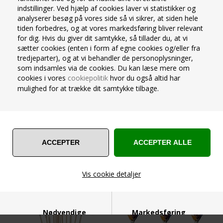
indstillinger. Ved hjælp af cookies laver vi statistikker og
analyserer besøg på vores side så vi sikrer, at siden hele
tiden forbedres, og at vores markedsføring bliver relevant
PYNTESTICKS FOLIE FOLIE,
PYNTESTICKS FOLIE FOLIE,
for dig. Hvis du giver dit samtykke, så tillader du, at vi
GULD, H12 CM, 20 STK
SØLV, H12 CM, 20 STK
sætter cookies (enten i form af egne cookies og/eller fra
tredjeparter), og at vi behandler de personoplysninger,
Pyntesticks til mad og drinks
Pyntesticks til mad og drinks
som indsamles via de cookies. Du kan læse mere om
Materiale: Træ og folie
Materiale: Træ og folie
cookies i vores
cookiepolitik
hvor du også altid har
Farve: guld
Farve: Sølv
mulighed for at trække dit samtykke tilbage.
Antal pr. pakke: 20 stk.
Antal pr. pakke: 20 stk.
Højde: 12 cm.
Højde: 12 cm.
Varenummer 1520635047
Varenummer 1520635046
På lager
På lager
10,00
Kr.
10,00
Kr.
29,00
29,00
VIS PRODUKT
VIS PRODUKT
Vis cookie detaljer
Nødvendige
Markedsføring