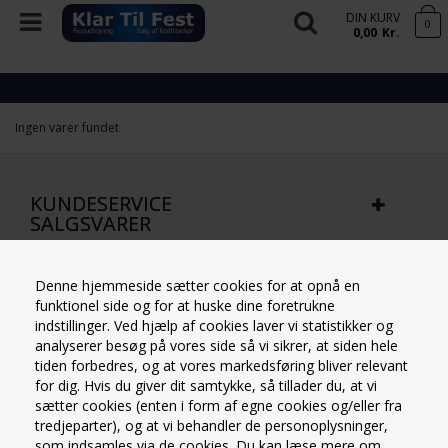
DIN KURV
0
0,00
Kr.
Ingen varer fundet
KUNDESERVICE
SALGSVARER
Denne hjemmeside sætter cookies for at opnå en
KUNDESERVICE UDLEJNINGSVARER
funktionel side og for at huske dine foretrukne
(AFHENT SELV PÅ LAGER)
indstillinger. Ved hjælp af cookies laver vi statistikker og
analyserer besøg på vores side så vi sikrer, at siden hele
tiden forbedres, og at vores markedsføring bliver relevant
for dig. Hvis du giver dit samtykke, så tillader du, at vi
KUNDESERVICE UDLEJNINGSVARER
sætter cookies (enten i form af egne cookies og/eller fra
(LEVERING & AFHETNING)
tredjeparter), og at vi behandler de personoplysninger,
som indsamles via de cookies. Du kan læse mere om