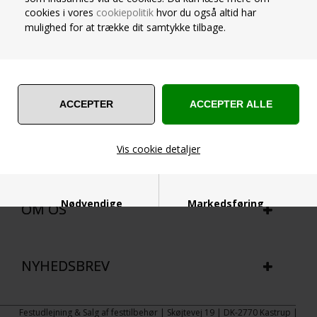
cookies i vores
cookiepolitik
hvor du også altid har
mulighed for at trække dit samtykke tilbage.
BETALINGSMULIGHEDER
KUNDESERVICE
Vis cookie detaljer
POPULÆRT
Nødvendige
Markedsføring
OM OS
NYHEDSBREV
Funktionelle
Statistiske
Festudlejning & Salg af festtilbehør | Skøjtevej 19 | DK-2770 Kastrup |