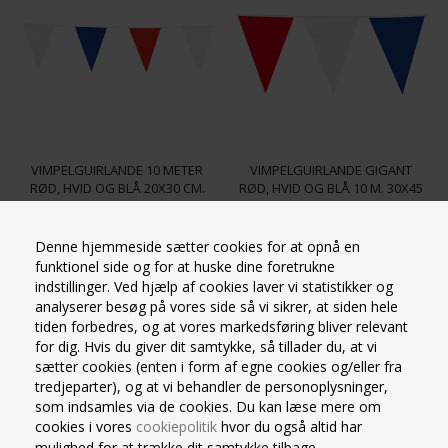
VIMPELGUIRLANDE 10 METER
VIMPELGUIRLANDE GIGANT
RØD, HVID OG BLÅ 20X30 CM.
RØD, HVID OG BLÅ 10 M. 30X45
CM.
Festlig vimpelguirlande /
Festlig vimpelguirlande
vimpelbanner med snor.
Flag størrelse: 30x45 cm.
Denne hjemmeside sætter cookies for at opnå en
Størrelse på flag: 20x30 cm.
Længde: 10 m.
funktionel side og for at huske dine foretrukne
Længde: 10 meter
Antal flag: 10 stk.
indstillinger. Ved hjælp af cookies laver vi statistikker og
Antal flag: 15 flag pr. guirlande
Materiale: Plastflag og
analyserer besøg på vores side så vi sikrer, at siden hele
Varenummer 17694002
Varenummer 17694064
Materiale: Plast og plastsnor
plastsnor
tiden forbedres, og at vores markedsføring bliver relevant
På lager
På lager
Farve: Rød, hvid og blå
Farve: Rød, hvid og blå
for dig. Hvis du giver dit samtykke, så tillader du, at vi
14,50
Kr.
14,50
Kr.
14,50
sætter cookies (enten i form af egne cookies og/eller fra
tredjeparter), og at vi behandler de personoplysninger,
VIS PRODUKT
VIS PRODUKT
som indsamles via de cookies. Du kan læse mere om
cookies i vores
cookiepolitik
hvor du også altid har
mulighed for at trække dit samtykke tilbage.