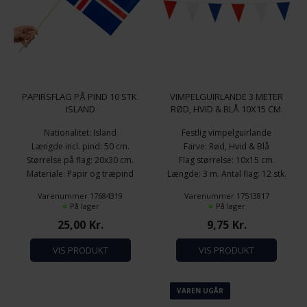
PAPIRSFLAG PÅ PIND 10 STK.
VIMPELGUIRLANDE 3 METER
ISLAND
RØD, HVID & BLÅ 10X15 CM.
Nationalitet: Island
Festlig vimpelguirlande
Længde incl. pind: 50 cm.
Farve: Rød, Hvid & Blå
Størrelse på flag: 20x30 cm.
Flag størrelse: 10x15 cm.
Materiale: Papir og træpind
Længde: 3 m. Antal flag: 12 stk.
Antal pr. pakke: 10 stk.
Materiale: Plastflag og
Varenummer 17684319
Varenummer 17513817
plastsnor
På lager
På lager
25,00
Kr.
9,75
Kr.
VIS PRODUKT
VIS PRODUKT
VAREN UGÅR