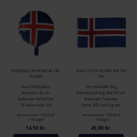
FOLIEBALLON RUND 45 CM.
FLAG I STOF ISLAND 90X150
ISLAND
CM.
Rund folieballon
Det islandske flag
Størrelse: 45 cm.
Størrelse på flag: 90x150 cm.
Materiale: Metal folie
Materiale: Polyester
Til helium eller luft
Farve: Blå, hvid og rød
Farve/tema: Island
Med to øjer for ophæng
Varenummer 17531028
Varenummer 17695012
På lager
På lager
14,50
Kr.
45,00
Kr.