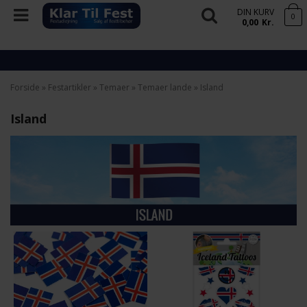
DIN KURV
0
0,00
Kr.
Forside
»
Festartikler
»
Temaer
»
Temaer lande
»
Island
Island