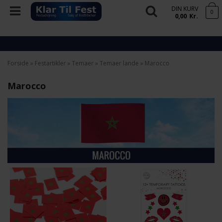
DIN KURV
0
0,00
Kr.
Forside
»
Festartikler
»
Temaer
»
Temaer lande
»
Marocco
Marocco