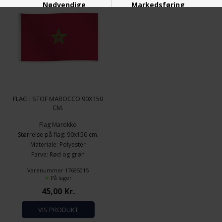
Nødvendige
Markedsføring
Funktionelle
Statistiske
FLAG I STOF MAROCCO 90X150
CM.
Flag Marokko
Størrelse på flag: 90x150 cm.
Materiale: Polyester
Farve: Rød og grøn
Med to øjer for ophæng
Varenummer 17695015
På lager
45,00
Kr.
VIS PRODUKT