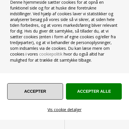
Denne hjemmeside sætter cookies for at opnå en
funktionel side og for at huske dine foretrukne
indstillinger. Ved hjælp af cookies laver vi statistikker og
analyserer besøg på vores side så vi sikrer, at siden hele
tiden forbedres, og at vores markedsføring bliver relevant
for dig. Hvis du giver dit samtykke, så tillader du, at vi
sætter cookies (enten i form af egne cookies og/eller fra
tredjeparter), og at vi behandler de personoplysninger,
som indsamles via de cookies. Du kan læse mere om
VIMPEL FLAGGUIRLANDE
FOLIEBALLON RUND 45 CM.
cookies i vores
cookiepolitik
hvor du også altid har
MAROCCO 10 METER 20X30
MAROCCO
CM.
mulighed for at trække dit samtykke tilbage.
Vimpelguirlande med snor
Rund folieballon
Materiale: Plast
Størrelse: 45 cm.
Antal flag pr. guirlande: 15 stk.
Materiale: Metal folie
Længde: 10 meter
Til helium eller luft
Land: Maracco
Farve/tema: Marocco
Varenummer 17513941
Varenummer 17531029
På lager
På lager
25,00
Kr.
15,00
Kr.
Vis cookie detaljer
VIS PRODUKT
VIS PRODUKT