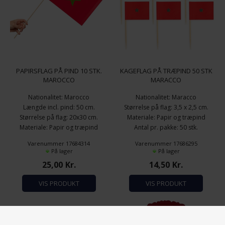
PAPIRSFLAG PÅ PIND 10 STK.
KAGEFLAG PÅ TRÆPIND 50 STK
MAROCCO
MARACCO
Nationalitet: Marocco
Nationalitet: Maracco
Længde incl. pind: 50 cm.
Størrelse på flag: 3,5 x 2,5 cm.
Størrelse på flag: 20x30 cm.
Materiale: Papir og træpind
Materiale: Papir og træpind
Antal pr. pakke: 50 stk.
Antal pr. pakke: 10 stk.
Varenummer 17684314
Varenummer 17686295
På lager
På lager
25,00
Kr.
14,50
Kr.
VIS PRODUKT
VIS PRODUKT