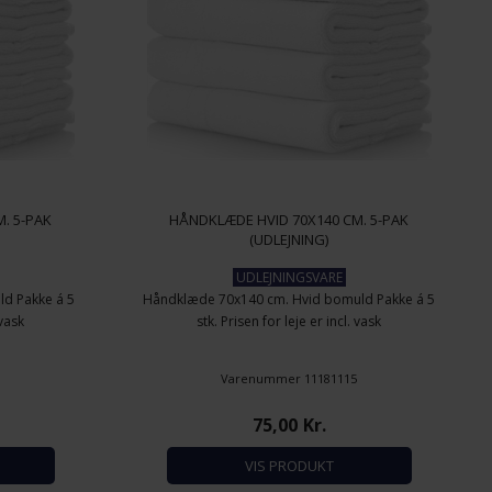
. 5-PAK
HÅNDKLÆDE HVID 70X140 CM. 5-PAK
(UDLEJNING)
UDLEJNINGSVARE
d Pakke á 5
Håndklæde 70x140 cm. Hvid bomuld Pakke á 5
 vask
stk. Prisen for leje er incl. vask
8
Varenummer 11181115
75,00
Kr.
VIS PRODUKT