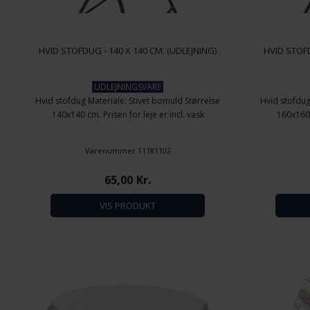
HVID STOFDUG - 140 X 140 CM. (UDLEJNING)
HVID STOFD
UDLEJNINGSVARE
Hvid stofdug Materiale: Stivet bomuld Størrelse
Hvid stofdug
140x140 cm. Prisen for leje er incl. vask
160x160 c
Varenummer 11181102
65,00
Kr.
VIS PRODUKT