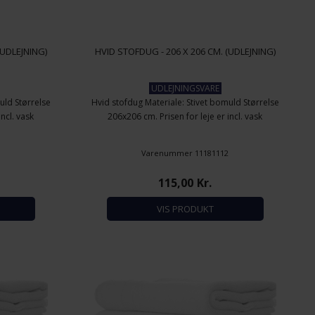
(UDLEJNING)
HVID STOFDUG - 206 X 206 CM. (UDLEJNING)
UDLEJNINGSVARE
uld Størrelse
Hvid stofdug Materiale: Stivet bomuld Størrelse
incl. vask
206x206 cm. Prisen for leje er incl. vask
8
Varenummer 11181112
115,00
Kr.
VIS PRODUKT