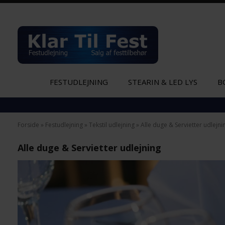
FESTUDLEJNING
STEARIN & LED LYS
B
Forside
»
Festudlejning
»
Tekstil udlejning
»
Alle duge & Servietter udlejni
Alle duge & Servietter udlejning