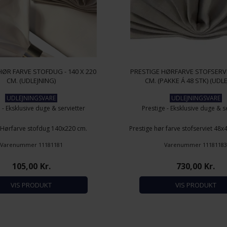
HØR FARVE STOFDUG - 140 X 220
PRESTIGE HØRFARVE STOFSERVIE
CM. (UDLEJNING)
CM. (PAKKE Á 48 STK) (UDL
UDLEJNINGSVARE
UDLEJNINGSVARE
 - Eksklusive duge & servietter
Prestige - Eksklusive duge & s
 Hørfarve stofdug 140x220 cm.
Prestige hør farve stofserviet 48x4
: Stivet, 100% ægyptisk bomuld
Materiale: Stivet, 100% ægypt
Varenummer 11181181
Varenummer 1118118
isen for leje er incl. vask
Prisen for leje er incl. v
105,00
Kr.
730,00
Kr.
VIS PRODUKT
VIS PRODUKT