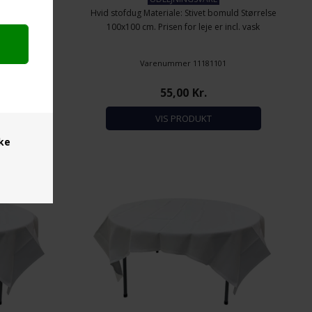
uld Størrelse
Hvid stofdug Materiale: Stivet bomuld Størrelse
incl. vask
100x100 cm. Prisen for leje er incl. vask
9
Varenummer 11181101
55,00
Kr.
VIS PRODUKT
ske