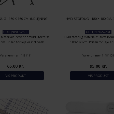
UG - 160 X 160 CM. (UDLEJNING)
HVID STOFDUG - 180 X 180 CM. 
UDLEJNINGSVARE
UDLEJNINGSVARE
 Materiale: Stivet bomuld Størrelse
Hvid stofdug Materiale: Stivet bom
m. Prisen for leje er incl. vask
180x180 cm. Prisen for leje er 
Varenummer 11181111
Varenummer 1118110
65,00
Kr.
95,00
Kr.
VIS PRODUKT
VIS PRODUKT