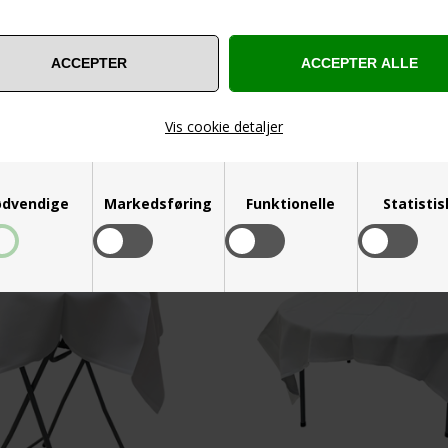
 Materiale: Stivet bomuld Størrelse
Hvid stofdug Materiale: Stivet bom
m. Prisen for leje er incl. vask
180x250 cm. Prisen for leje er 
Varenummer 11181105
Varenummer 1118110
Vis cookie detaljer
129,00
Kr.
159,00
Kr.
VIS PRODUKT
VIS PRODUKT
dvendige
Markedsføring
Funktionelle
Statisti