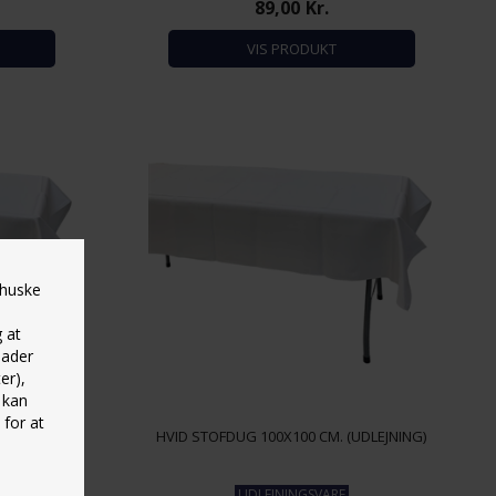
89,00
Kr.
VIS PRODUKT
 huske
g at
lader
er),
 kan
 for at
DLEJNING)
HVID STOFDUG 100X100 CM. (UDLEJNING)
UDLEJNINGSVARE