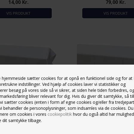
14,00
Kr.
79,00
Kr.
VIS PRODUKT
VIS PRODUKT
hjemmeside sætter cookies for at opnå en funktionel side og for at
oretrukne indstillinger. Ved hjælp af cookies laver vi statistikker og
erer besøg på vores side så vi sikrer, at siden hele tiden forbedres, o
markedsføring bliver relevant for dig. Hvis du giver dit samtykke, så til
 vi sætter cookies (enten i form af egne cookies og/eller fra tredjepart
vi behandler de personoplysninger, som indsamles via de cookies. Du
mere om cookies i vores
cookiepolitik
hvor du også altid har mulighed
UG - 140 X 300 CM. (UDLEJNING)
HVID STOFDUG - 180 X 250 (U
 dit samtykke tilbage.
UDLEJNINGSVARE
UDLEJNINGSVARE