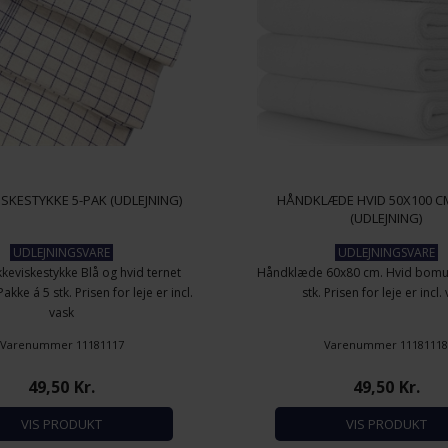
ISKESTYKKE 5-PAK (UDLEJNING)
HÅNDKLÆDE HVID 50X100 CM
(UDLEJNING)
UDLEJNINGSVARE
UDLEJNINGSVARE
keviskestykke Blå og hvid ternet
Håndklæde 60x80 cm. Hvid bomul
kke á 5 stk. Prisen for leje er incl.
stk. Prisen for leje er incl.
vask
Varenummer 11181117
Varenummer 1118111
49,50
Kr.
49,50
Kr.
VIS PRODUKT
VIS PRODUKT