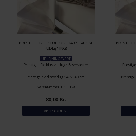
PRESTIGE HVID STOFDUG - 140 X 140 CM.
PRESTIGE 
(UDLEJNING)
UDLEJNINGSVARE
Prestige - Eksklusive duge & servietter
Prestige
Prestige hvid stofdug 140x140 cm.
Prestige
Materiale: Stivet, 100% ægyptisk bomuld
Materiale
Varenummer 11181170
Prisen for leje er incl. vask
Pr
80,00
Kr.
VIS PRODUKT