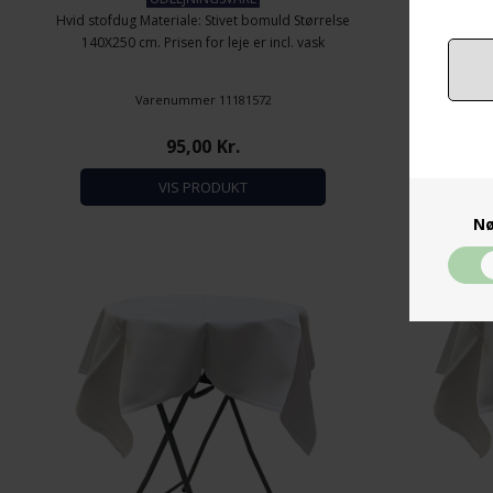
Hvid stofdug Materiale: Stivet bomuld Størrelse
Hvid stofdug
140X250 cm. Prisen for leje er incl. vask
140X300 c
Varenummer 11181572
95,00
Kr.
VIS PRODUKT
Nø