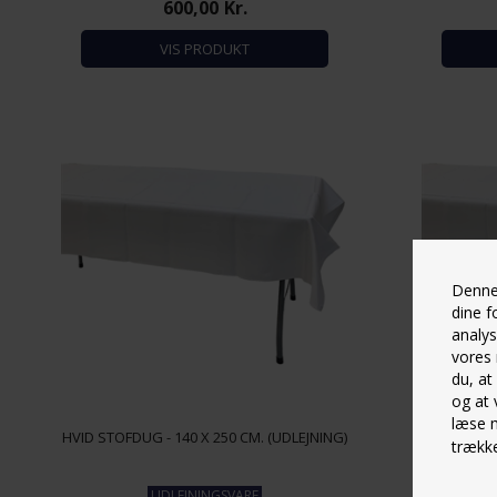
600,00
Kr.
VIS PRODUKT
Denne 
dine f
analys
vores 
du, at
og at 
læse 
HVID STOFDUG - 140 X 250 CM. (UDLEJNING)
HVID STOFD
trække
UDLEJNINGSVARE