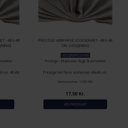
T - 48 X 48
PRESTIGE HØRFARVE STOFSERVIET - 48 X 48
EJNING)
CM. (UDLEJNING)
UDLEJNINGSVARE
ervietter
Prestige - Eksklusive duge & servietter
8 cm. 48 stk.
Prestige hør farve stofserviet 48x48 cm.
isk bomuld
Materiale: Stivet, 100% ægyptisk bomuld
3
Varenummer 11181182
ask
Prisen for leje er incl. vask
17,50
Kr.
VIS PRODUKT