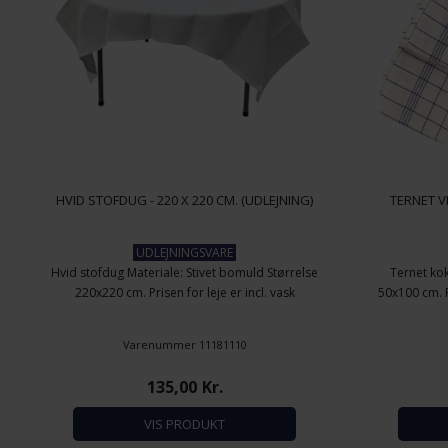
HVID STOFDUG - 220 X 220 CM. (UDLEJNING)
TERNET V
UDLEJNINGSVARE
Hvid stofdug Materiale: Stivet bomuld Størrelse
Ternet kok
220x220 cm. Prisen for leje er incl. vask
50x100 cm. Pa
Varenummer 11181110
135,00
Kr.
VIS PRODUKT