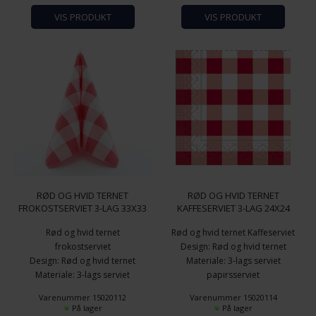
VIS PRODUKT
VIS PRODUKT
RØD OG HVID TERNET
RØD OG HVID TERNET
FROKOSTSERVIET 3-LAG 33X33
KAFFESERVIET 3-LAG 24X24
CM. 20 STK
CM. 150 STK.
Rød og hvid ternet
Rød og hvid ternet Kaffeserviet
frokostserviet
Design: Rød og hvid ternet
Design: Rød og hvid ternet
Materiale: 3-lags serviet
Materiale: 3-lags serviet
papirsserviet
papirsserviet
Størrelse: 24x24 cm.
Varenummer 15020112
Varenummer 15020114
Størrelse: 33x33 cm.
Antal pr. pakke: 150 stk.
På lager
På lager