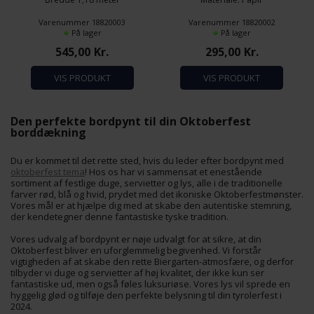
Materiale: Kraftig papirsdug
Varenummer 18820003
Varenummer 18820002
På lager
På lager
545,00
Kr.
295,00
Kr.
VIS PRODUKT
VIS PRODUKT
Den perfekte bordpynt til din Oktoberfest
borddækning
Du er kommet til det rette sted, hvis du leder efter bordpynt med
oktoberfest tema
! Hos os har vi sammensat et enestående
sortiment af festlige duge, servietter og lys, alle i de traditionelle
farver rød, blå og hvid, prydet med det ikoniske Oktoberfestmønster.
Vores mål er at hjælpe dig med at skabe den autentiske stemning,
der kendetegner denne fantastiske tyske tradition.
Vores udvalg af bordpynt er nøje udvalgt for at sikre, at din
Oktoberfest bliver en uforglemmelig begivenhed. Vi forstår
vigtigheden af at skabe den rette Biergarten-atmosfære, og derfor
tilbyder vi duge og servietter af høj kvalitet, der ikke kun ser
fantastiske ud, men også føles luksuriøse. Vores lys vil sprede en
hyggelig glød og tilføje den perfekte belysning til din tyrolerfest i
2024.