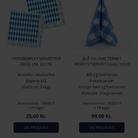
OKTOBERFEST SERVIETTER
BLÅ OG HVID TERNET
33X33 CM. 20 STK
FROKOSTSERVIET 3-LAG 33X33
CM. 100 STK.
Servietter oktoberfest
Blå og hvid ternet
Bayersk blå
frokostserviet
33x33 cm. 3-lags
Design: Rød og hvid ternet
Materiale: 3-lags serviet
papirsserviet
Varenummer 16666071
Varenummer 15020116
Størrelse: 33x33 cm.
På lager
På lager
Antal pr. pakke: 100 stk.
25,00
Kr.
99,00
Kr.
VIS PRODUKT
VIS PRODUKT