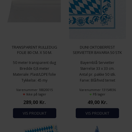
TRANSPARENT RULLEDUG
DUNI OKTOBERFEST
FOLIE 80 CM. X 50 M.
SERVIETTER BAVARIA 50 STK
50 meter transparent dug
Bayernblå Servietter
Bredde 0,8 meter
Størrelse 33 x 33 cm.
Materiale: Plast/LDPE folie
Antal pr. pakke 50 stk.
Tykkelse: 45 my
Farve: Blå/hvid ternet
Tema: Oktoberfest
Varenummer 18820015
Varenummer 13154936
Ikke på lager
På lager
289,00
Kr.
49,00
Kr.
VIS PRODUKT
VIS PRODUKT