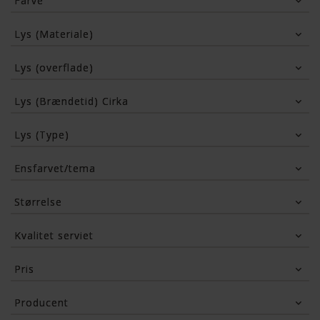
Farve
Blå
Hvid
Rød
Lys (Materiale)
Trasparent
Lys (overflade)
Lys (Brændetid) Cirka
Lys (Type)
Ensfarvet/tema
Blå/hvid ternet
Rød/hvid ternet
Størrelse
Ternet serviet
Oktoberfest
24x24 cm. (Kaffeserviet)
Kvalitet serviet
33x33 cm. (Frokostserviet)
3-lags serviet
Pris
25
Kr.
545
Kr.
Producent