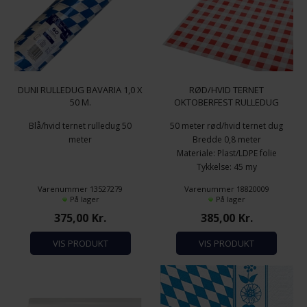
DUNI RULLEDUG BAVARIA 1,0 X
RØD/HVID TERNET
50 M.
OKTOBERFEST RULLEDUG
FOLIE 80 CM. X 50 M.
Blå/hvid ternet rulledug 50
50 meter rød/hvid ternet dug
meter
Bredde 0,8 meter
Materiale: Plast/LDPE folie
Tykkelse: 45 my
Varenummer 13527279
Varenummer 18820009
På lager
På lager
375,00
Kr.
385,00
Kr.
VIS PRODUKT
VIS PRODUKT