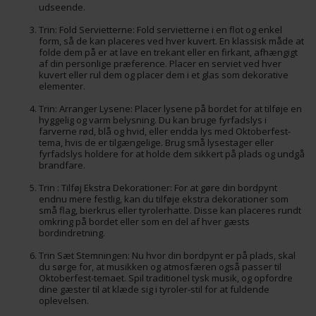
udseende.
Trin: Fold Servietterne: Fold servietterne i en flot og enkel
form, så de kan placeres ved hver kuvert. En klassisk måde at
folde dem på er at lave en trekant eller en firkant, afhængigt
af din personlige præference. Placer en serviet ved hver
kuvert eller rul dem og placer dem i et glas som dekorative
elementer.
Trin: Arranger Lysene: Placer lysene på bordet for at tilføje en
hyggelig og varm belysning. Du kan bruge fyrfadslys i
farverne rød, blå og hvid, eller endda lys med Oktoberfest-
tema, hvis de er tilgængelige. Brug små lysestager eller
fyrfadslys holdere for at holde dem sikkert på plads og undgå
brandfare.
Trin : Tilføj Ekstra Dekorationer: For at gøre din bordpynt
endnu mere festlig, kan du tilføje ekstra dekorationer som
små flag, bierkrus eller tyrolerhatte. Disse kan placeres rundt
omkring på bordet eller som en del af hver gæsts
bordindretning.
Trin Sæt Stemningen: Nu hvor din bordpynt er på plads, skal
du sørge for, at musikken og atmosfæren også passer til
Oktoberfest-temaet. Spil traditionel tysk musik, og opfordre
dine gæster til at klæde sig i tyroler-stil for at fuldende
oplevelsen.