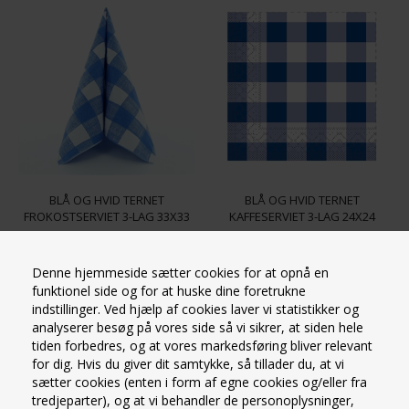
BLÅ OG HVID TERNET
BLÅ OG HVID TERNET
FROKOSTSERVIET 3-LAG 33X33
KAFFESERVIET 3-LAG 24X24
CM. 20 STK
CM. 150 STK.
Rød og hvid ternet
Blå og hvid ternet Kaffeserviet
frokostserviet
Design: Rød og hvid ternet
Denne hjemmeside sætter cookies for at opnå en
Design blå og hvid ternet
Materiale: 3-lags serviet
funktionel side og for at huske dine foretrukne
3-lags serviet
papirsserviet
indstillinger. Ved hjælp af cookies laver vi statistikker og
Størrelse: 33x33 cm.
Størrelse: 24x24 cm.
analyserer besøg på vores side så vi sikrer, at siden hele
Varenummer 15020301
Varenummer 15020117
Antal pr. pakke: 20 stk.
Antal pr. pakke: 150 stk.
tiden forbedres, og at vores markedsføring bliver relevant
På lager
På lager
for dig. Hvis du giver dit samtykke, så tillader du, at vi
25,00
Kr.
89,00
Kr.
sætter cookies (enten i form af egne cookies og/eller fra
tredjeparter), og at vi behandler de personoplysninger,
VIS PRODUKT
VIS PRODUKT