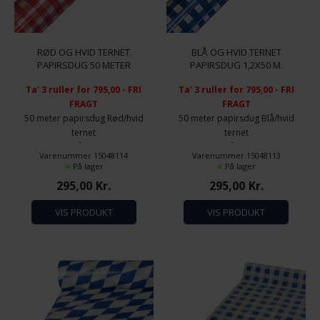
RØD OG HVID TERNET
BLÅ OG HVID TERNET
PAPIRSDUG 50 METER
PAPIRSDUG 1,2X50 M.
Ta' 3 ruller for 795,00 - FRI
Ta' 3 ruller for 795,00 - FRI
FRAGT
FRAGT
50 meter papirsdug Rød/hvid
50 meter papirsdug Blå/hvid
ternet
ternet
Størrelse på tern 2x2 cm.
Størrelse på tern 2x2 cm.
Varenummer 15048114
Varenummer 15048113
Bredde 1,2 meter
Bredde 1,2 meter
På lager
På lager
295,00
Kr.
295,00
Kr.
VIS PRODUKT
VIS PRODUKT