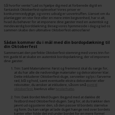
Så hvorfor vente? Lad os hjælpe dig med at forberede dig til en
fantastisk Oktoberfest-oplevelse! Vores priser er
konkurrencedygtige, og vores udvalg er uovertruffen. Uanset om du
planlægger en stor fest eller en mere intim begivenhed, har vi alt,
hvad du behøver for at imponere dine gæster med en autentisk og
mindeværdig borddækning. Besøg vores hjemmeside i dag og lad os
sammen skabe den ultimative Oktoberfest-atmosfære!
Sådan kommer du i mål med din bordopdækning til
din Oktoberfest
Sammensæt den perfekte Oktoberfest-stemning med vores trin-for-
trin guide til at skabe en autentisk bordopdækning, der vil imponere
dine gæster.
Trin: Saml Materialerne: Først og fremmest skal du sørge for,
at du har alle de nødvendige materialer og dekorationer klar.
Dette inkluderer Oktoberfest-duge, servietter og lys i farverne
rød, blå og hvid, samt eventuelle ekstra dekorationer eller
rekvisitter, du ønsker at inkludere, såsom små
pynt til
oktoberfest
, bierkrus eller
tyrolerhatte
.
Trin: Dæk Bordet Med Dugen: Begynd med at dække dit
festbord med Oktoberfest-dugen. Sørg for, at du trækker den
jævnt ud og justerer den, så den passer til bordets størrelse
og form. Du kan vælge at lade duget hænge ned over bordets
kanter eller folde det ind under bordet for en mere formel