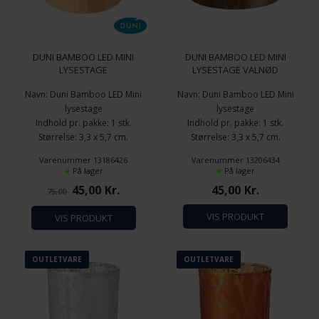
DUNI BAMBOO LED MINI
DUNI BAMBOO LED MINI
LYSESTAGE
LYSESTAGE VALNØD
Navn: Duni Bamboo LED Mini
Navn: Duni Bamboo LED Mini
lysestage
lysestage
Indhold pr. pakke: 1 stk.
Indhold pr. pakke: 1 stk.
Størrelse: 3,3 x 5,7 cm.
Størrelse: 3,3 x 5,7 cm.
Farve: Natur
Farve: Natur
Varenummer 13186426
Varenummer 13206434
Materiale: Bambus
Materiale: Bambus
På lager
På lager
45,00
Kr.
45,00
Kr.
75,00
VIS PRODUKT
VIS PRODUKT
OUTLETVARE
OUTLETVARE