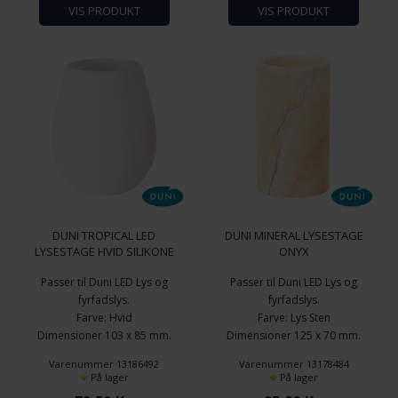
VIS PRODUKT
VIS PRODUKT
DUNI TROPICAL LED
DUNI MINERAL LYSESTAGE
LYSESTAGE HVID SILIKONE
ONYX
Passer til Duni LED Lys og
Passer til Duni LED Lys og
fyrfadslys.
fyrfadslys.
Farve: Hvid
Farve: Lys Sten
Dimensioner 103 x 85 mm.
Dimensioner 125 x 70 mm.
(HxB)
(HxB)
Varenummer 13186492
Varenummer 13178484
Tropical Lysestage
Pakning á 1 stk.
På lager
På lager
Silikone