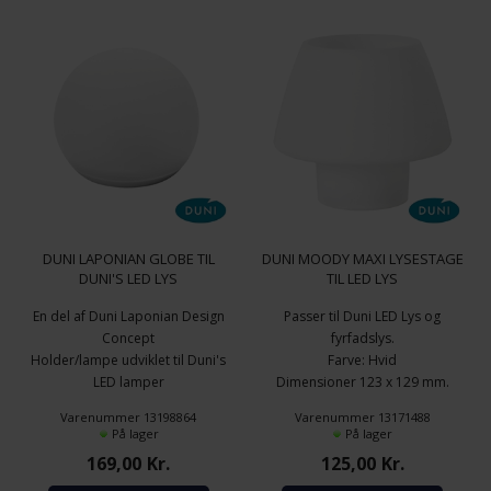
Tilbud
På lager
DUNI LAPONIAN GLOBE TIL
DUNI MOODY MAXI LYSESTAGE
DUNI'S LED LYS
TIL LED LYS
En del af Duni Laponian Design
Passer til Duni LED Lys og
Concept
fyrfadslys.
Holder/lampe udviklet til Duni's
Farve: Hvid
LED lamper
Dimensioner 123 x 129 mm.
Størrelse: 8,4x10 cm.
(HxB)
Varenummer 13198864
Varenummer 13171488
Materiale: Glas
Pakning á 1 stk.
På lager
På lager
Excl. Duni's LED Lys
Moody Maxi
169,00
Kr.
125,00
Kr.