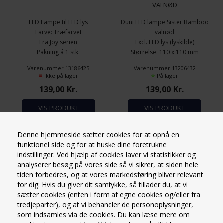
VALNØD
LED Lampe til LED lys
Duni LED lampe Sister Bamboo
Farve: Træfarvet
valnød
Fra Joy serien
Excl. LED lys (lyskilde)
Pakning á 1 stk.
Størrelse: 110 x 110 mm
Leveringstid ca. 5 hverdage
Materiale: Bambus og plast
Varenummer 13186425
Varenummer 13206432
Ikke på lager
På lager
139,00
Kr.
139,00
Kr.
VIS PRODUKT
VIS PRODUKT
Denne hjemmeside sætter cookies for at opnå en
funktionel side og for at huske dine foretrukne
indstillinger. Ved hjælp af cookies laver vi statistikker og
analyserer besøg på vores side så vi sikrer, at siden hele
tiden forbedres, og at vores markedsføring bliver relevant
for dig. Hvis du giver dit samtykke, så tillader du, at vi
sætter cookies (enten i form af egne cookies og/eller fra
tredjeparter), og at vi behandler de personoplysninger,
som indsamles via de cookies. Du kan læse mere om