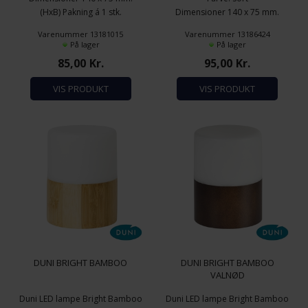
(HxB) Pakning á 1 stk.
Dimensioner 140 x 75 mm.
(HxB)
Varenummer 13181015
Varenummer 13186424
Sort Metal
På lager
På lager
85,00
Kr.
95,00
Kr.
VIS PRODUKT
VIS PRODUKT
DUNI BRIGHT BAMBOO
DUNI BRIGHT BAMBOO
VALNØD
Duni LED lampe Bright Bamboo
Duni LED lampe Bright Bamboo