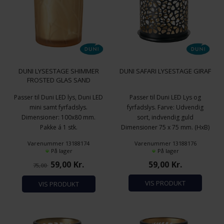
DUNI LYSESTAGE SHIMMER
DUNI SAFARI LYSESTAGE GIRAF
FROSTED GLAS SAND
Passer til Duni LED lys, Duni LED
Passer til Duni LED Lys og
mini samt fyrfadslys.
fyrfadslys. Farve: Udvendig
Dimensioner: 100x80 mm.
sort, indvendig guld
Pakke á 1 stk.
Dimensioner 75 x 75 mm. (HxB)
Sort Metal
Varenummer 13188174
Varenummer 13188176
På lager
På lager
59,00
Kr.
59,00
Kr.
75,00
VIS PRODUKT
VIS PRODUKT