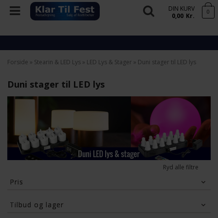
DIN KURV
0
0,00
Kr.
Forside
»
Stearin & LED Lys
»
LED Lys & Stager
»
Duni stager til LED lys
Duni stager til LED lys
Ryd alle filtre
Pris
45
Kr.
169
Kr.
Tilbud og lager