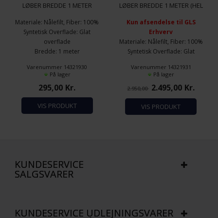
LØBER BREDDE 1 METER
LØBER BREDDE 1 METER (HEL
RULLE)
Materiale: Nålefilt, Fiber: 100%
Kun afsendelse til GLS
Syntetisk Overflade: Glat
Erhverv
overflade
Materiale: Nålefilt, Fiber: 100%
Bredde: 1 meter
Syntetisk Overflade: Glat
Længde: 5 meter
overflade
Varenummer 14321930
Varenummer 14321931
Brandhæmmende: Bfl-
Bredde: 1 meter
På lager
På lager
S/EN13501-1
Længde: 50 meter
295,00
Kr.
2.495,00
Kr.
2.950,00
Totalvægt 300 gram/m2
Brandhæmmende: Bfl-
S/EN13501-1
VIS PRODUKT
VIS PRODUKT
Totalvægt 300 gram/m2
KUNDESERVICE
SALGSVARER
KUNDESERVICE UDLEJNINGSVARER