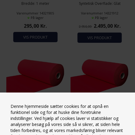
Bredde: 1 meter
Syntetisk Overflade: Glat
Længde: 5 meter
overflade
Varenummer 14321905
Varenummer 14321912
Brandhæmmende: Bfl-
Bredde: 1 meter
På lager
På lager
S/EN13501-1
Længde: 50 meter
295,00
Kr.
2.495,00
Kr.
2.950,00
Totalvægt 300 gram/m2
Brandhæmmende: Bfl-
S/EN13501-1
VIS PRODUKT
VIS PRODUKT
Totalvægt 300 gram/m2
Denne hjemmeside sætter cookies for at opnå en
funktionel side og for at huske dine foretrukne
5 METER LUX RØD LØBER
30 METER LUX RØD LØBER
indstillinger. Ved hjælp af cookies laver vi statistikker og
BREDDE 1 METER
BREDDE 1 METER (HEL RULLE)
analyserer besøg på vores side så vi sikrer, at siden hele
Materiale: Nålefilt, Fiber: 100%
Kun afsendelse til GLS
tiden forbedres, og at vores markedsføring bliver relevant