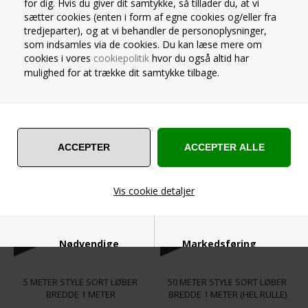
Syntetisk
Erhverv
for dig. Hvis du giver dit samtykke, så tillader du, at vi
Overflade: Glat overflade
Materiale: Nålefilt, Fiber: 100%
sætter cookies (enten i form af egne cookies og/eller fra
Bredde: 1 meter
Syntetisk
tredjeparter), og at vi behandler de personoplysninger,
Længde: 5 meter
Overflade: Glat overflade
som indsamles via de cookies. Du kan læse mere om
Varenummer 14321910
Varenummer 14321911
Brandhæmmende: Bfl-
Bredde: 1 meter
cookies i vores
cookiepolitik
hvor du også altid har
På lager
På lager
s1/EN13501-1
Længde: 30 meter
mulighed for at trække dit samtykke tilbage.
475,00
Kr.
2.650,00
Kr.
2.850,00
Totalvægt 600 gram/m2
Brandhæmmende: Bfl-
s1/EN13501-1
VIS PRODUKT
VIS PRODUKT
Totalvægt 600 gram/m2
Vis cookie detaljer
Nødvendige
Markedsføring
5 METER STYLE SORT LØBER
50 METER STYLE SORT LØBER
BREDDE 1 METER
BREDDE 1 METER (HEL RULLE)