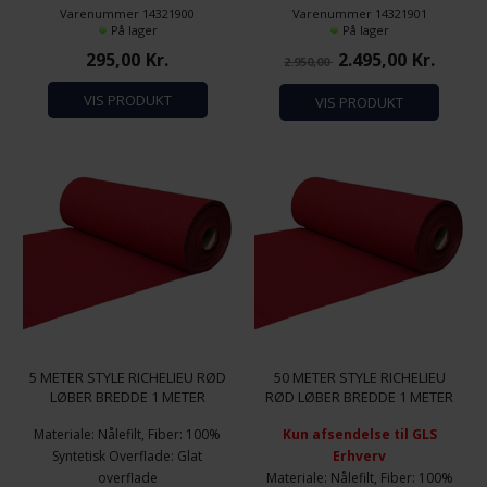
Længde: 5 meter
overflade
Varenummer 14321900
Varenummer 14321901
Brandhæmmende: Bfl-
Bredde: 1 meter
På lager
På lager
S/EN13501-1
Længde: 50 meter
295,00
Kr.
2.495,00
Kr.
2.950,00
Totalvægt 300 gram/m2
Brandhæmmende: Bfl-
S/EN13501-1
VIS PRODUKT
VIS PRODUKT
Totalvægt 300 gram/m2
5 METER STYLE RICHELIEU RØD
50 METER STYLE RICHELIEU
LØBER BREDDE 1 METER
RØD LØBER BREDDE 1 METER
(HEL RULLE)
Materiale: Nålefilt, Fiber: 100%
Kun afsendelse til GLS
Syntetisk Overflade: Glat
Erhverv
overflade
Materiale: Nålefilt, Fiber: 100%