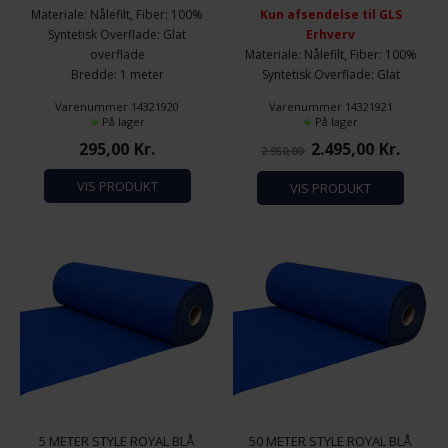
Materiale: Nålefilt, Fiber: 100%
Kun afsendelse til GLS
Syntetisk Overflade: Glat
Erhverv
Funktionelle
Statistiske
overflade
Materiale: Nålefilt, Fiber: 100%
Bredde: 1 meter
Syntetisk Overflade: Glat
Længde: 5 meter
overflade
Varenummer 14321920
Varenummer 14321921
Brandhæmmende: Bfl-
Bredde: 1 meter
På lager
På lager
S/EN13501-1
Længde: 50 meter
295,00
Kr.
2.495,00
Kr.
2.950,00
Totalvægt 300 gram/m2
Brandhæmmende: Bfl-
S/EN13501-1
VIS PRODUKT
VIS PRODUKT
Totalvægt 300 gram/m2
5 METER STYLE ROYAL BLÅ
50 METER STYLE ROYAL BLÅ