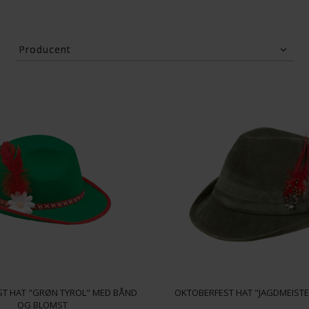
Producent
Boland
Folat
T HAT "GRØN TYROL" MED BÅND
OKTOBERFEST HAT "JAGDMEISTE
OG BLOMST