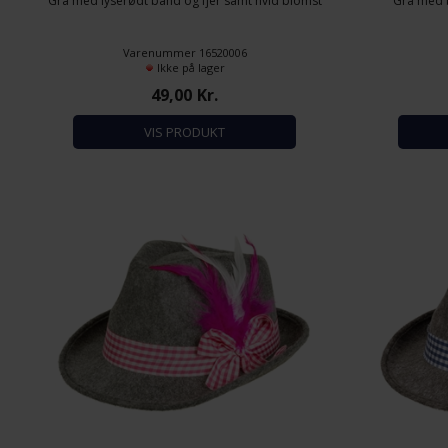
Grå med lyserødt bånd og fjer samt hvid blomst
Grå med b
Varenummer 16520006
Ikke på lager
49,00
Kr.
VIS PRODUKT