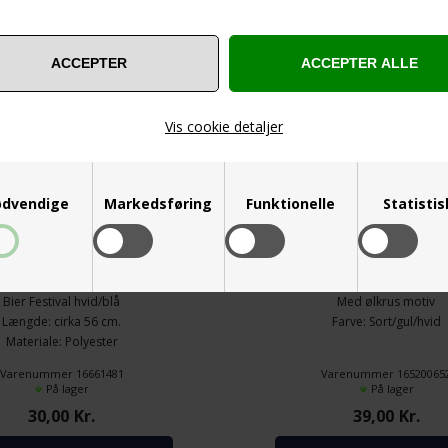
Vis cookie detaljer
dvendige
Markedsføring
Funktionelle
Statisti
ERFEST KRANS MED HJERTE
OKTOBERFEST ØL SELER MED ØL
oberfest krans med hjerte
Oktoberfest øl seler
Bier Festival hvid/blå
Med ølkrus motiv
Længde: cirka 56 cm.
Farve: Sort/gul/hvid
​​​​​​​Materiale: Polyester
Varenummer 16661481
Varenummer 16520065
På lager
På lager
30,00
Kr.
39,00
Kr.