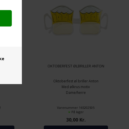
ske
KRUS MOTIV
OKTOBERFEST ØLBRILLER ANTON
Oktoberfest øl briller Anton
Med ølkrus motiv
Dame/herre
2
Varenummer 165202505
På lager
30,00
Kr.