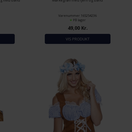
og hvid bånd
Mørkegrøn med fjern og bånd
3
Varenummer 165254236
På lager
49,00
Kr.
VIS PRODUKT