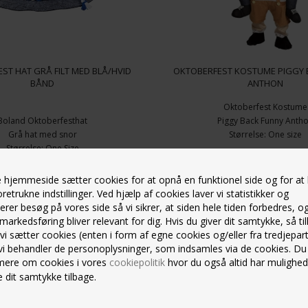
ST HAT GRÅ FILT MED BLÅ/HVID
OKTOBERFEST KOSTUME PIGGY 
BÅND
ANTHON
Oktoberfest Kostume
Boland Oktoberfesthat
Piggy Back Funny Anth
Grå hat med snor
Størrelse: One size
Størrelse: One Size
Tema: Oktoberfest
Varenummer 165292981
Varenummer 1652010
hjemmeside sætter cookies for at opnå en funktionel side og for at
På lager
Ikke på lager
oretrukne indstillinger. Ved hjælp af cookies laver vi statistikker og
39,00
Kr.
499,00
Kr.
erer besøg på vores side så vi sikrer, at siden hele tiden forbedres, o
markedsføring bliver relevant for dig. Hvis du giver dit samtykke, så til
VIS PRODUKT
VIS PRODUKT
 vi sætter cookies (enten i form af egne cookies og/eller fra tredjepart
vi behandler de personoplysninger, som indsamles via de cookies. Du
mere om cookies i vores
cookiepolitik
hvor du også altid har mulighed
 dit samtykke tilbage.