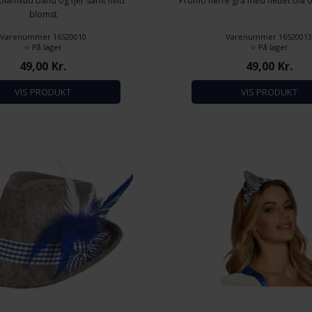
lå/hvud bånd og fjer samt hvid
Promo herre grå med flettet blå 
blomst
Varenummer 16520010
Varenummer 1652001
På lager
På lager
49,00
Kr.
49,00
Kr.
VIS PRODUKT
VIS PRODUKT