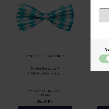
Nø
OKTOBERFEST BUTTERFLY
OKTOB
Oktoberfest butterfly
Okt
Blå/hvid oktoberfest tern
Varenummer 165254286
På lager
35,00
Kr.