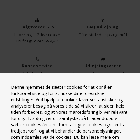
Salgsvarer GLS
FAQ udlejning
Levering 1-2 hverdage
Ofte stillede spørgsmål
Fri fragt over 599,- *
Kundeservice
Udlejningsvarer
Kontakt kundeservice
Levering & Leveringområder
Denne hjemmeside sætter cookies for at opnå en
funktionel side og for at huske dine foretrukne
Udlejningsvarer
indstillinger. Ved hjælp af cookies laver vi statistikker og
analyserer besøg på vores side så vi sikrer, at siden hele
Afhent selv på vores lager i
tiden forbedres, og at vores markedsføring bliver relevant
Kastrup
for dig. Hvis du giver dit samtykke, så tillader du, at vi
sætter cookies (enten i form af egne cookies og/eller fra
tredjeparter), og at vi behandler de personoplysninger,
som indsamles via de cookies. Du kan læse mere om