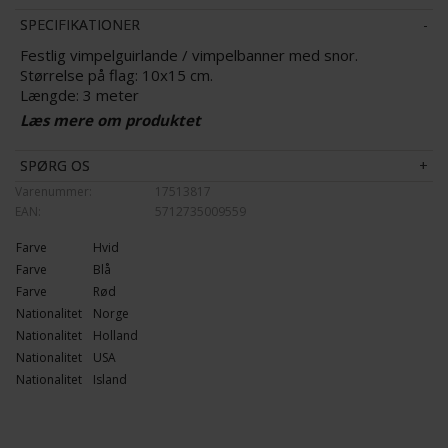
SPECIFIKATIONER
Festlig vimpelguirlande / vimpelbanner med snor.
Størrelse på flag: 10x15 cm.
Længde: 3 meter
Antal flag: 12 flag pr. guirlande
Læs mere om produktet
Farve: Rød, Hvid & Blå
Materiale: Plast og plastsnor
SPØRG OS
Varenummer:
17513817
Pynt op med denne festlige guirlande med flag af plastik. Vi
EAN:
5712735009559
har et bredt udvalg af farver, som alle vil give en festlig
stemning, så kig endelig videre for, at finde den farve, som
Farve
Hvid
passer dig bedst.
Farve
Blå
Farve
Rød
Nationalitet
Norge
Nationalitet
Holland
Nationalitet
USA
Nationalitet
Island