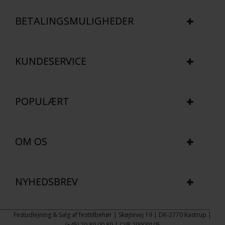
BETALINGSMULIGHEDER
KUNDESERVICE
POPULÆRT
OM OS
NYHEDSBREV
Festudlejning & Salg af festtilbehør | Skøjtevej 19 | DK-2770 Kastrup |
(+45) 29 89 00 89 | CVR 29909105