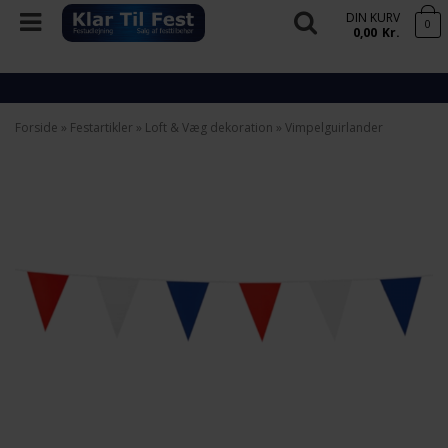
DIN KURV
0
0,00
Kr.
Forside
»
Festartikler
»
Loft & Væg dekoration
»
Vimpelguirlander