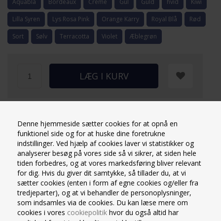
Aquablå
Bordeaux
Creme
Gul
Guld
hvid
Kiwi
Lilla Syren
Lys Rosa Pink
Orange Karry
Royal Blå
Rød
Sort
Sølv
Terracotta
Violet
Æblegrøn
+20 stk.
| Forventet leveringstid cirka : 1-2 dage
Denne hjemmeside sætter cookies for at opnå en
funktionel side og for at huske dine foretrukne
+25 stk. på fjernlager | Forventet leveringstid: 8-10 dage
indstillinger. Ved hjælp af cookies laver vi statistikker og
analyserer besøg på vores side så vi sikrer, at siden hele
tiden forbedres, og at vores markedsføring bliver relevant
SPECIFIKATIONER
for dig. Hvis du giver dit samtykke, så tillader du, at vi
sætter cookies (enten i form af egne cookies og/eller fra
Vareprøve Mank Airlaid styksdug
tredjeparter), og at vi behandler de personoplysninger,
Stoflignede borddug
som indsamles via de cookies. Du kan læse mere om
Kvalitet: Kraftig airlaid
cookies i vores
cookiepolitik
hvor du også altid har
Vareprøve: 1 stk. airlaid serviet 40x40 cm. Servietter, duge
Læs mere om produktet