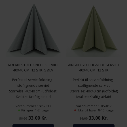
AIRLAID STOFLIGNEDE SERVIET
AIRLAID STOFLIGNEDE SERVIET
40X40 CM. 12 STK. SØLV
40X40 CM. 12 STK
OLIVENGRØN
Perfekt til servietfoldning -
Perfekt til servietfoldning -
stoflignende serviet
stoflignende serviet
Størrelse: 40x40 cm (udfoldet)
Størrelse: 40x40 cm (udfoldet)
Kvalitet: Kraftig airlaid
Kvalitet: Kraftig airlaid
Antal pr. pakke: 12 stk.
Antal pr. pakke: 12 stk.
Varenummer 15052033
Varenummer 15052017
Farve: Sølv
Farve: Olivengrøn
På lager 1-2 dage
Ikke på lager 8-10 dage
33,00
Kr.
33,00
Kr.
38,00
38,00