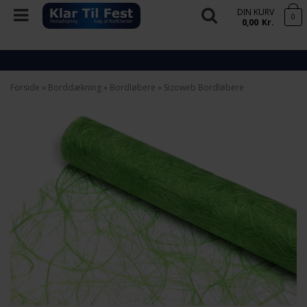
DIN KURV
0
0,00
Kr.
Forside
»
Borddækning
»
Bordløbere
»
Sizoweb Bordløbere