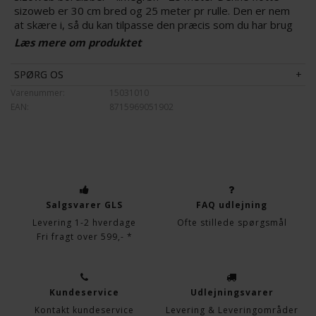
sizoweb er 30 cm bred og 25 meter pr rulle. Den er nem
at skære i, så du kan tilpasse den præcis som du har brug
for. Spindelvævsmønsteret i bordløberen er designet
Læs mere om produktet
sådan, så du kan se din dug gennem, og dermed er
sizoweb bordløberen en flot detalje til din borddækning.
SPØRG OS
Sizoweb bordløberen fås i mange farver her hos Klar Til
Varenummer:
15031010
Fest, så kig endelig videre og find den farve, som passer
EAN:
8715969051902
dig bedst.
Salgsvarer GLS
FAQ udlejning
Levering 1-2 hverdage
Ofte stillede spørgsmål
Fri fragt over 599,- *
Kundeservice
Udlejningsvarer
Kontakt kundeservice
Levering & Leveringområder