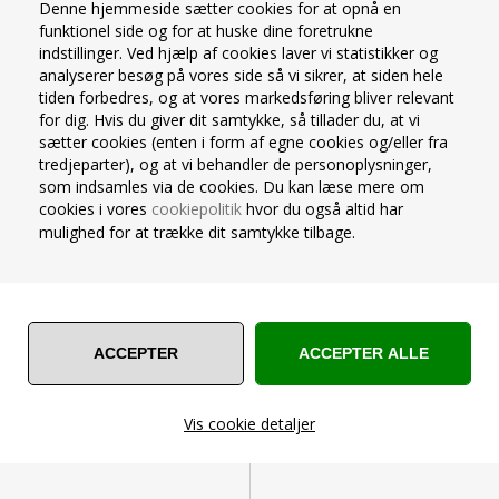
Denne hjemmeside sætter cookies for at opnå en
funktionel side og for at huske dine foretrukne
indstillinger. Ved hjælp af cookies laver vi statistikker og
AIRLAID STOFLIGNEDE SERVIET
AIRLAID STOFLIGNEDE SERVIET
analyserer besøg på vores side så vi sikrer, at siden hele
40X40 CM. 12 STK ÆBLEGRØN
40X40 CM. 12 STK LIME
tiden forbedres, og at vores markedsføring bliver relevant
Perfekt til servietfoldning -
Perfekt til servietfoldning -
for dig. Hvis du giver dit samtykke, så tillader du, at vi
stoflignende serviet
stoflignende serviet
sætter cookies (enten i form af egne cookies og/eller fra
Størrelse: 40x40 cm (udfoldet)
Størrelse: 40x40 cm (udfoldet)
tredjeparter), og at vi behandler de personoplysninger,
Kvalitet: Kraftig airlaid
Kvalitet: Kraftig airlaid
som indsamles via de cookies. Du kan læse mere om
Antal pr. pakke: 12 stk.
Antal pr. pakke: 12 stk.
cookies i vores
cookiepolitik
hvor du også altid har
Varenummer 15052014
Varenummer 15052041
Farve: Æblegrøn
Farve: Lime
mulighed for at trække dit samtykke tilbage.
På lager 1-2 dage
Ikke på lager 8-10 dage
33,00
Kr.
33,00
Kr.
38,00
38,00
VIS PRODUKT
VIS PRODUKT
KUNDER DER BESTILTE DENNE VARE BESTILTE
Vis cookie detaljer
OGSÅ FØLGENDE: