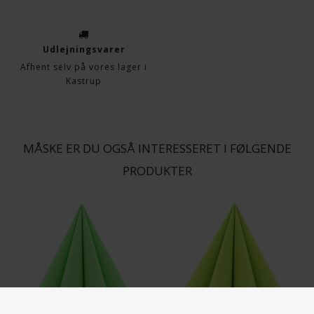
Udlejningsvarer
Afhent selv på vores lager i
Kastrup
MÅSKE ER DU OGSÅ INTERESSERET I FØLGENDE
PRODUKTER